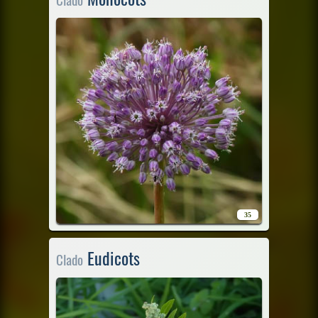
35
Eudicots
Clado