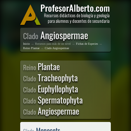
Angiospermae
Clado
→
→
→
Inicio
Recursos para más de un nivel
Fichas de Especies
→
Reino Plantae
Clado Angiospermae
Plantae
Reino
Tracheophyta
Clado
Euphyllophyta
Clado
Spermatophyta
Clado
Angiospermae
Clado
Monocots
Clado