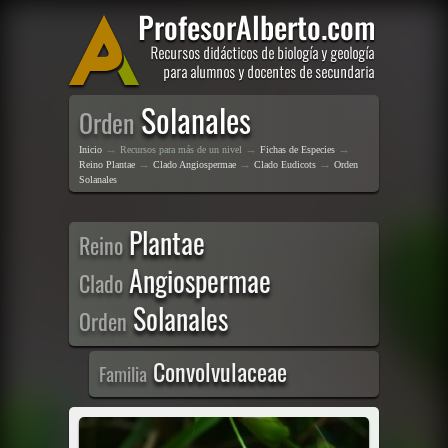
Solanales
Orden
→
→
→
Inicio
Recursos para más de un nivel
Fichas de Especies
→
→
→
Reino Plantae
Clado Angiospermae
Clado Eudicots
Orden
Solanales
Plantae
Reino
Angiospermae
Clado
Solanales
Orden
Convolvulaceae
Familia