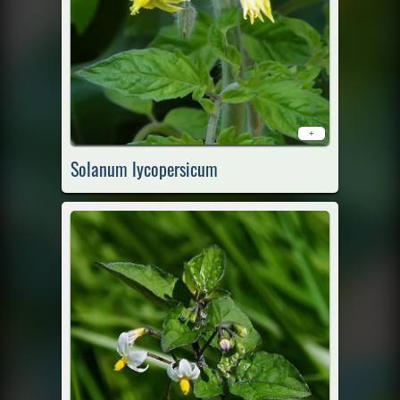
+
Solanum lycopersicum