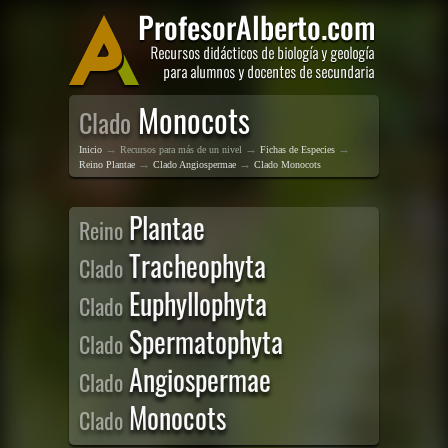
Monocots
Clado
→
→
→
Inicio
Recursos para más de un nivel
Fichas de Especies
→
→
Reino Plantae
Clado Angiospermae
Clado Monocots
Plantae
Reino
Tracheophyta
Clado
Euphyllophyta
Clado
Spermatophyta
Clado
Angiospermae
Clado
Monocots
Clado