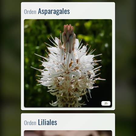
Asparagales
Orden
25
Liliales
Orden