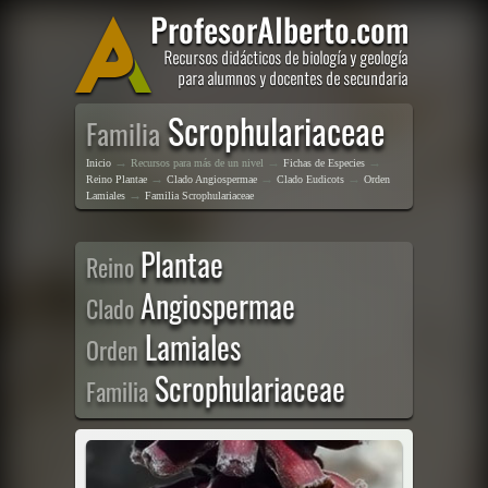
Scrophulariaceae
Familia
→
→
→
Inicio
Recursos para más de un nivel
Fichas de Especies
→
→
→
Reino Plantae
Clado Angiospermae
Clado Eudicots
Orden
→
Lamiales
Familia Scrophulariaceae
Plantae
Reino
Angiospermae
Clado
Lamiales
Orden
Scrophulariaceae
Familia