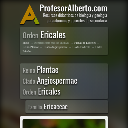
Ericales
Orden
→
→
→
Inicio
Recursos para más de un nivel
Fichas de Especies
→
→
→
Reino Plantae
Clado Angiospermae
Clado Eudicots
Orden
Ericales
Plantae
Reino
Angiospermae
Clado
Ericales
Orden
Ericaceae
Familia