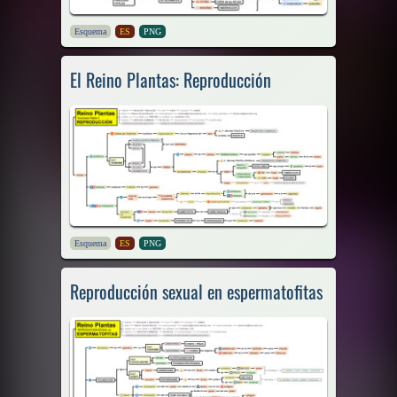
Esquema
ES
PNG
El Reino Plantas: Reproducción
Esquema
ES
PNG
Reproducción sexual en espermatofitas