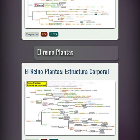
Esquema
ES
PNG
El reino Plantas
El Reino Plantas: Estructura Corporal