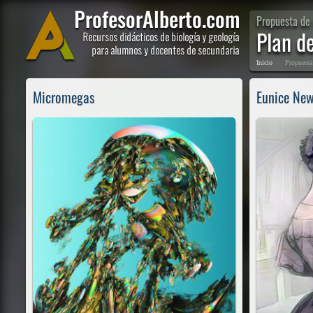
Propuesta de 
Plan d
→
Inicio
Propuesta
Micromegas
Eunice New