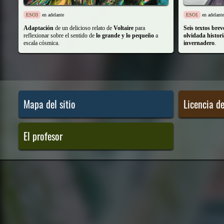
ESO3
en adelante
ESO1
en adelante
Adaptación
de un delicioso relato de
Voltaire
para
Seis textos brev
reflexionar sobre el sentido de
lo grande y lo pequeño
a
olvidada histori
escala cósmica.
invernadero
.
Mapa del sitio
Licencia d
El profesor